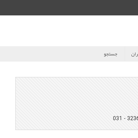
ران
جستجو
323674