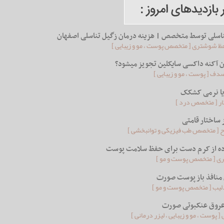
ناسلی توسط متخصص | هزینه درمان زگیل تناسلی اصفهان
عظ شوشتری [ متخصص پوست ، مو و زیبایی ]
ن آکنه داکسی سایکلین تجویز می‏شود؟
ف [ پوست ، مو و زیبایی ]
یا نرمی کشکک
کار [ متخصص درد ]
ز ساختار قامتی
ح [ متخصص طب فیزیکی و توانبخشی ]
ه از کرم دست برای حفظ سلامت پوست
ری [ متخصص پوست و مو ]
 منافذ باز پوست صورت
لیب [ متخصص پوست و مو ]
عروق عنکبوتی صورت
[ پوست ، مو و زیبایی ، لیزر درمانی ]