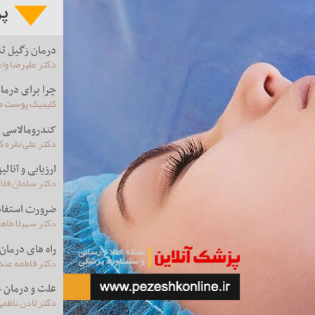
درمان زگیل ت
دکتر علیرضا وا
چرا برای درما
کلینیک پوست صد
کندرومالاسی 
دکتر علی نقره 
ارزیابی و آنالی
دکتر سلمان فلا
ضرورت استفاد
دکتر سهیلا طاه
راه های درمان
دکتر فاطمه عند
علت و درمان 
دکتر لادن ناظمی 