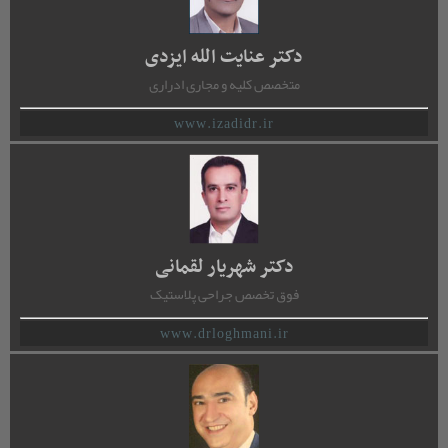
دکتر عنایت الله ایزدی
متخصص کلیه و مجاری ادراری
www.izadidr.ir
دکتر شهریار لقمانی
فوق تخصص جراحی پلاستیک
www.drloghmani.ir