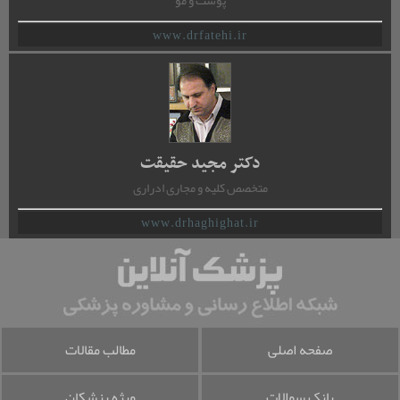
پوست و مو
www.drfatehi.ir
دکتر مجید حقیقت
متخصص کلیه و مجاری ادراری
www.drhaghighat.ir
صفحه اصلی
مطالب مقالات
بانک سوالات
ویژه پزشکان