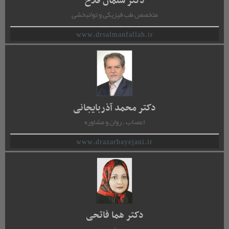
دکتر سلمان فلاح
متخصص طب فیزیکی و توانبخشی
www.drsalmanfallah.ir
دکتر محمد آذربایجانی
اعصاب ، روان و مشاوره
www.drazarbayejani.ir
دکتر هما فاتحی