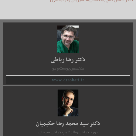
دکتر رضا رباطی
متخصص پوست و مو
www.drrobati.ir
دکتر سید محمد رضا حکیمیان
بورد جراحی و فلوشیپ جراحی سرطان