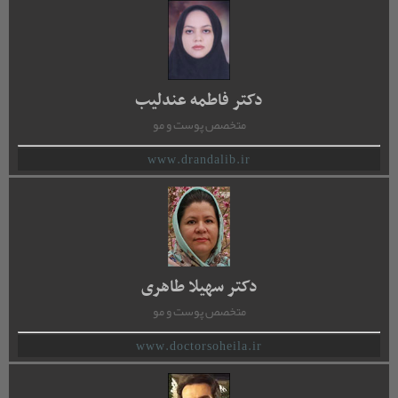
دکتر فاطمه عندلیب
متخصص پوست و مو
www.drandalib.ir
دکتر سهیلا طاهری
متخصص پوست و مو
www.doctorsoheila.ir