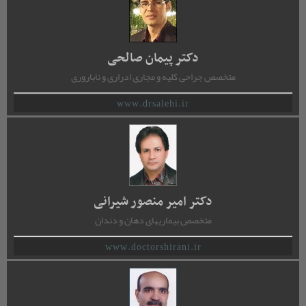
دکتر پیمان صالحی
متخصص جراحی کلیه و مجاری ادراری و ناباروری
www.drsalehi.ir
دکتر امیر منصور شیرانی
متخصص بیماریهای دهان و دندان
www.doctorshirani.ir