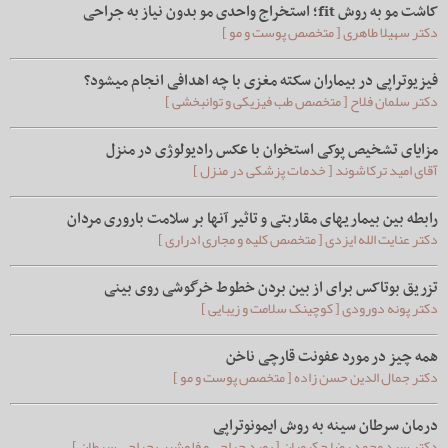
کاشت مو به روش fit؛ استخراج واحدی مو بدون نیاز به جراحی
دکتر سهیلا طاهری [ متخصص پوست و مو ]
فیزیوتراپی در بیماران سکته مغزی با چه اهدافی انجام میشود؟
دکتر سلمان فلاح [ متخصص طب فیزیکی و توانبخشی ]
مزایای تشخیص پوکی استخوان با عکس رادیولوژی در منزل
آقای امید ترکاشوند [ خدمات پزشکی در منزل ]
رابطه بین بیماریهای مقاربتی و تاثیر آنها بر سلامت باروری مردان
دکتر عنایت الله ایزدی [ متخصص کلیه و مجاری ادراری ]
تزریق بوتاکس برای از بین بردن خطوط خرگوشی روی بینی
دکتر پونه دورودی [ کوچینک سلامت و زیبایی ]
همه چیز در مورد عفونت قارچی ناخن
دکتر جمال الدین حسن زاده [ متخصص پوست و مو ]
درمان سرطان سینه به روش ایمونوتراپی
دکتر سید محمد رضا حکیمیان [ بورد جراحی و فلوشیپ جراحی سرطان ]