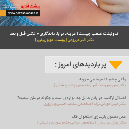
اندولیفت غبغب چیست؟ هزینه، مزایا، ماندگاری + عکس قبل و بعد
دکتر اکبر مزروعی [ پوست ، مو و زیبایی ]
وقتی چشم ها سرما می خورند
دکتر سیروس بخت آور [ متخصص چشم پزشکی ]
اختلال ارگاسم در زنان شامل چه مواردی است و چگونه درمان میشود؟
دکتر میترا مولائی نژاد [ متخصص سلامت جنسی و باروری ]
عمل معمول بازسازی استخوان فک
دکتر بیژن موحدیان [ متخصص جراحی فک و صورت و زیبائی ]