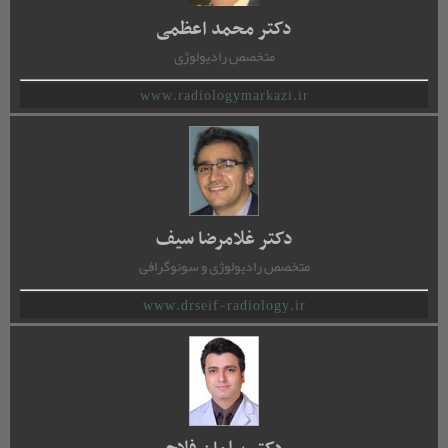
دکتر محمد اعظمی
متخصص رادیولوژِی
www.radiologymarkazi.ir
دکتر غلامرضا سیف
متخصص رادیولوژی و سونوگرافی
www.drseif-radiology.ir