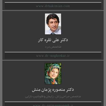
www.drhakimian.com
دکتر علی نقره کار
متخصص درد
www.dr-noghrekar.ir
دکتر منصوره پژمان منش
متخصص جراحی زنان ، زایمان و فلوشیپ نازایی
www.dr-pejmanmanesh.ir