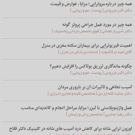
همه چیز درباره مزوتراپی؛ مزایا ، عوارض و قیمت
دکتر اکبر مزروعی [ پوست ، مو و زیبایی ]
همه چیز در مورد عمل جراحی پروتز گونه
دکتر شهریار لقمانی [ فوق تخصص جراحی پلاستیک ]
اهمیت فیزیوتراپی برای بیماران سکته مغزی در منزل
آقای امید ترکاشوند [ خدمات پزشکی در منزل ]
چگونه ماندگاری تزریق بوتاکس را افزایش دهیم؟
دکتر اکبر مزروعی [ پوست ، مو و زیبایی ]
آسیب نخاعی و تاثیرات آن بر باروری مردان
دکتر عنایت الله ایزدی [ متخصص کلیه و مجاری ادراری ]
عمل واژینوپلاستی با لیزر؛ مزایا، مراحل انجام و کاندیدای مناسب
دکتر زهرا صابری [ متخصص زنان و زایمان ]
اوزون تراپی شانه برای کاهش درد آسیب های شانه در کلینیک دکتر فلاح
دکتر سلمان فلاح [ متخصص طب فیزیکی و توانبخشی ]