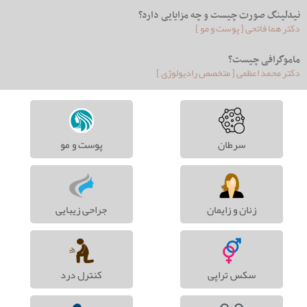
نیدلینگ صورت چیست و چه مزایایی دارد؟
دکتر هما فاتحی [ پوست و مو ]
ماموگرافی چیست؟
دکتر محمد اعظمی [ متخصص رادیولوژِی ]
سرطان
پوست و مو
زنان و زایمان
جراحی زیبایی
سکس تراپی
کنترل درد