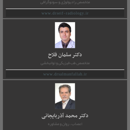
متخصص رادیولوژی و سونوگرافی
www.drseif-radiology.ir
دکتر سلمان فلاح
متخصص طب فیزیکی و توانبخشی
www.drsalmanfallah.ir
دکتر محمد آذربایجانی
اعصاب ، روان و مشاوره