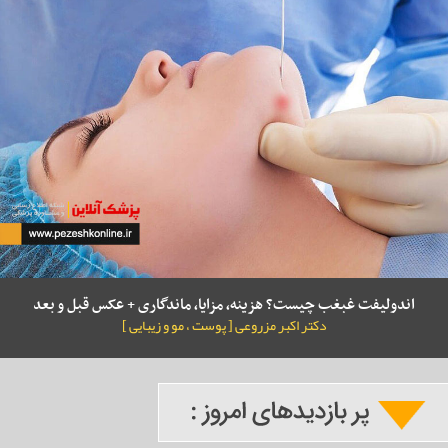
اندولیفت غبغب چیست؟ هزینه، مزایا، ماندگاری + عکس قبل و بعد
دکتر اکبر مزروعی [ پوست ، مو و زیبایی ]