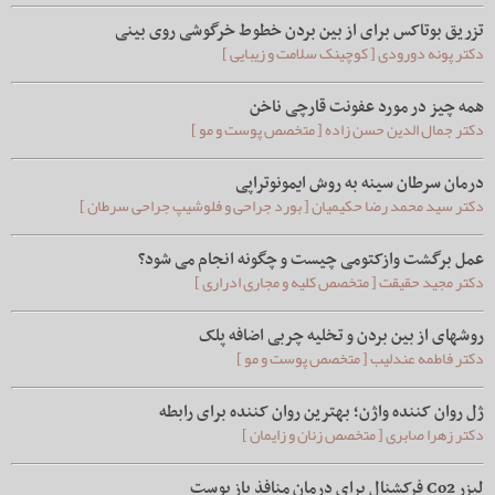
تزریق بوتاکس برای از بین بردن خطوط خرگوشی روی بینی
دکتر پونه دورودی [ کوچینک سلامت و زیبایی ]
همه چیز در مورد عفونت قارچی ناخن
دکتر جمال الدین حسن زاده [ متخصص پوست و مو ]
درمان سرطان سینه به روش ایمونوتراپی
دکتر سید محمد رضا حکیمیان [ بورد جراحی و فلوشیپ جراحی سرطان ]
عمل برگشت وازکتومی چیست و چگونه انجام می شود؟
دکتر مجید حقیقت [ متخصص کلیه و مجاری ادراری ]
روشهای از بین بردن و تخلیه چربی اضافه پلک
دکتر فاطمه عندلیب [ متخصص پوست و مو ]
ژل روان کننده واژن؛ بهترین روان کننده برای رابطه
دکتر زهرا صابری [ متخصص زنان و زایمان ]
لیزر Co2 فرکشنال برای درمان منافذ باز پوست