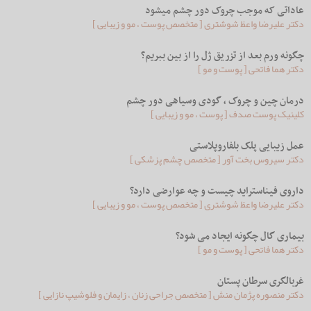
عاداتی که موجب چروک دور چشم میشود
دکتر علیرضا واعظ شوشتری [ متخصص پوست ، مو و زیبایی ]
چگونه ورم بعد از تزریق ژل را از بین ببریم؟
دکتر هما فاتحی [ پوست و مو ]
درمان چین و چروک ، گودی وسیاهی دور چشم
کلینیک پوست صدف [ پوست ، مو و زیبایی ]
عمل زیبایی پلک بلفاروپلاستی
دکتر سیروس بخت آور [ متخصص چشم پزشکی ]
داروی فیناستراید چیست و چه عوارضی دارد؟
دکتر علیرضا واعظ شوشتری [ متخصص پوست ، مو و زیبایی ]
بیماری گال چگونه ايجاد می شود؟
دکتر هما فاتحی [ پوست و مو ]
غربالگری سرطان پستان
دکتر منصوره پژمان منش [ متخصص جراحی زنان ، زایمان و فلوشیپ نازایی ]