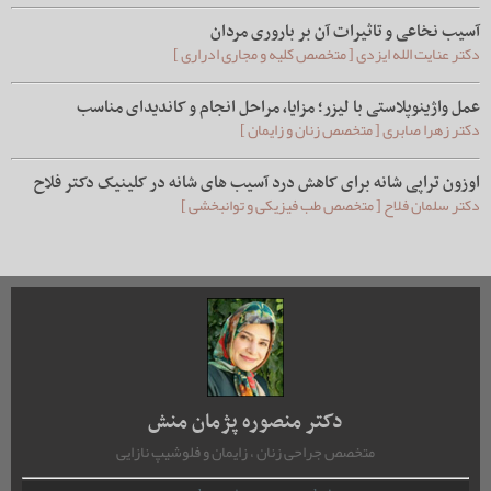
آسیب نخاعی و تاثیرات آن بر باروری مردان
دکتر عنایت الله ایزدی [ متخصص کلیه و مجاری ادراری ]
عمل واژینوپلاستی با لیزر؛ مزایا، مراحل انجام و کاندیدای مناسب
دکتر زهرا صابری [ متخصص زنان و زایمان ]
اوزون تراپی شانه برای کاهش درد آسیب های شانه در کلینیک دکتر فلاح
دکتر سلمان فلاح [ متخصص طب فیزیکی و توانبخشی ]
دکتر منصوره پژمان منش
متخصص جراحی زنان ، زایمان و فلوشیپ نازایی