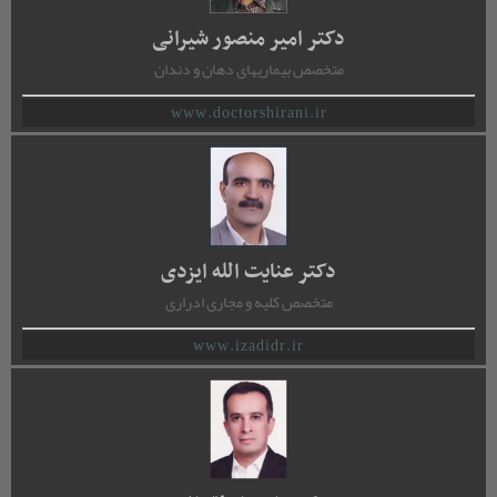
دکتر امیر منصور شیرانی
متخصص بیماریهای دهان و دندان
www.doctorshirani.ir
دکتر عنایت الله ایزدی
متخصص کلیه و مجاری ادراری
www.izadidr.ir