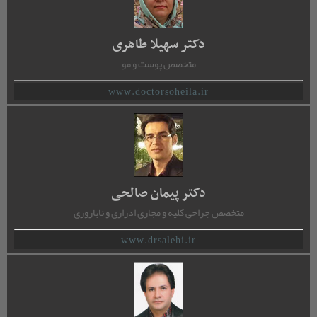
دکتر سهیلا طاهری
متخصص پوست و مو
www.doctorsoheila.ir
دکتر پیمان صالحی
متخصص جراحی کلیه و مجاری ادراری و ناباروری
www.drsalehi.ir