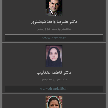
دکتر علیرضا واعظ شوشتری
متخصص پوست ، مو و زیبایی
www.drvaez.ir
دکتر فاطمه عندلیب
متخصص پوست و مو
www.drandalib.ir