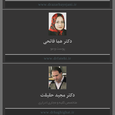
www.drazarbayejani.ir
دکتر هما فاتحی
پوست و مو
www.drfatehi.ir
دکتر مجید حقیقت
متخصص کلیه و مجاری ادراری
www.drhaghighat.ir