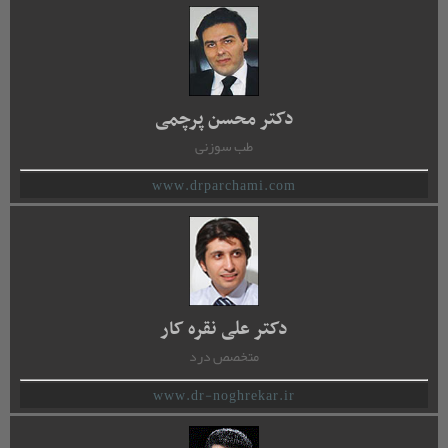
دکتر محسن پرچمی
طب سوزنی
www.drparchami.com
دکتر علی نقره کار
متخصص درد
www.dr-noghrekar.ir