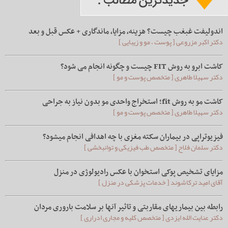
اندولیفت غبغب چیست؟ هزینه، مزایا، ماندگاری + عکس قبل و بعد
دکتر اکبر مزروعی [ پوست ، مو و زیبایی ]
کاشت ابرو به روش FIT چیست و چگونه انجام می شود؟
دکتر سهیلا طاهری [ متخصص پوست و مو ]
کاشت مو به روش fit؛ استخراج واحدی مو بدون نیاز به جراحی
دکتر سهیلا طاهری [ متخصص پوست و مو ]
فیزیوتراپی در بیماران سکته مغزی با چه اهدافی انجام میشود؟
دکتر سلمان فلاح [ متخصص طب فیزیکی و توانبخشی ]
مزایای تشخیص پوکی استخوان با عکس رادیولوژی در منزل
آقای امید ترکاشوند [ خدمات پزشکی در منزل ]
رابطه بین بیماریهای مقاربتی و تاثیر آنها بر سلامت باروری مردان
دکتر عنایت الله ایزدی [ متخصص کلیه و مجاری ادراری ]