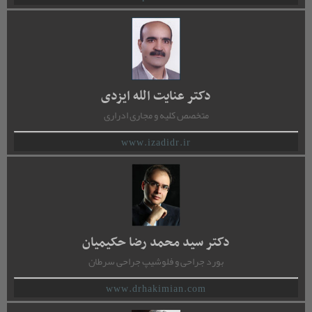
دکتر عنایت الله ایزدی
متخصص کلیه و مجاری ادراری
www.izadidr.ir
دکتر سید محمد رضا حکیمیان
بورد جراحی و فلوشیپ جراحی سرطان
www.drhakimian.com