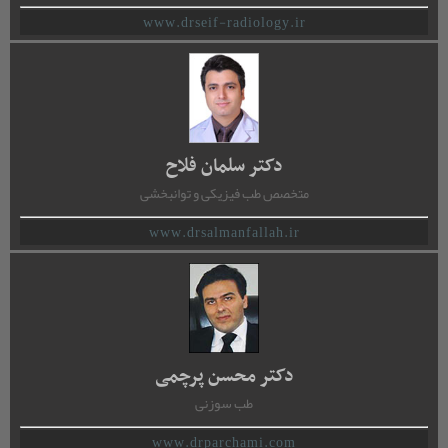
www.drseif-radiology.ir
دکتر سلمان فلاح
متخصص طب فیزیکی و توانبخشی
www.drsalmanfallah.ir
دکتر محسن پرچمی
طب سوزنی
www.drparchami.com