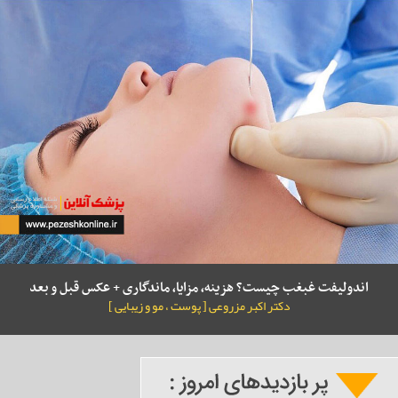
اندولیفت غبغب چیست؟ هزینه، مزایا، ماندگاری + عکس قبل و بعد
دکتر اکبر مزروعی [ پوست ، مو و زیبایی ]