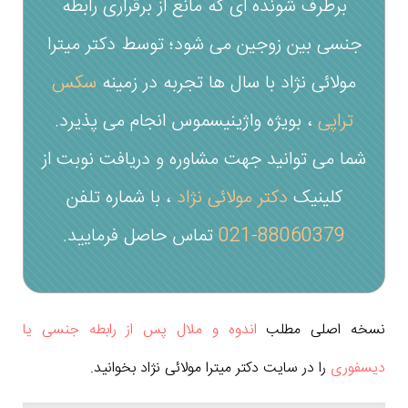
برطرف شونده ای که مانع از برقراری رابطه
جنسی بین زوجین می شود؛ توسط دکتر میترا
مولائی نژاد با سال ها تجربه در زمینه
سکس
تراپی
، بویژه واژینیسموس انجام می پذیرد.
شما می توانید جهت مشاوره و دریافت نوبت از
کلینیک
دکتر مولائی نژاد
، با شماره تلفن
88060379-021
تماس حاصل فرمایید.
نسخه اصلی مطلب
اندوه و ملال پس از رابطه جنسی یا
دیسفوری
را در سایت دکتر میترا مولائی نژاد بخوانید.