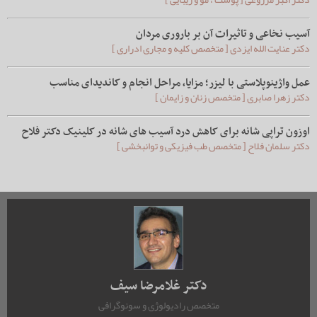
آسیب نخاعی و تاثیرات آن بر باروری مردان
دکتر عنایت الله ایزدی [ متخصص کلیه و مجاری ادراری ]
عمل واژینوپلاستی با لیزر؛ مزایا، مراحل انجام و کاندیدای مناسب
دکتر زهرا صابری [ متخصص زنان و زایمان ]
اوزون تراپی شانه برای کاهش درد آسیب های شانه در کلینیک دکتر فلاح
دکتر سلمان فلاح [ متخصص طب فیزیکی و توانبخشی ]
دکتر غلامرضا سیف
متخصص رادیولوژی و سونوگرافی