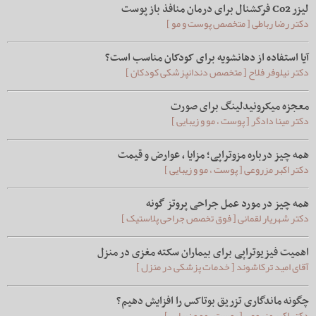
لیزر Co2 فرکشنال برای درمان منافذ باز پوست
دکتر رضا رباطی [ متخصص پوست و مو ]
آیا استفاده از دهانشویه برای کودکان مناسب است؟
دکتر نیلوفر فلاح [ متخصص دندانپزشکی کودکان ]
معجزه میکرونیدلینگ برای صورت
دکتر مینا دادگر [ پوست ، مو و زیبایی ]
همه چیز درباره مزوتراپی؛ مزایا ، عوارض و قیمت
دکتر اکبر مزروعی [ پوست ، مو و زیبایی ]
همه چیز در مورد عمل جراحی پروتز گونه
دکتر شهریار لقمانی [ فوق تخصص جراحی پلاستیک ]
اهمیت فیزیوتراپی برای بیماران سکته مغزی در منزل
آقای امید ترکاشوند [ خدمات پزشکی در منزل ]
چگونه ماندگاری تزریق بوتاکس را افزایش دهیم؟
دکتر اکبر مزروعی [ پوست ، مو و زیبایی ]