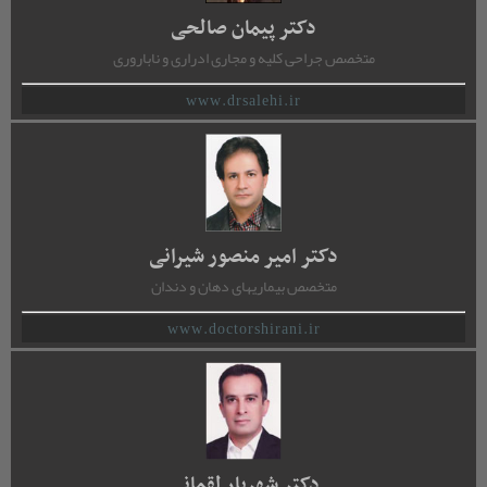
دکتر پیمان صالحی
متخصص جراحی کلیه و مجاری ادراری و ناباروری
www.drsalehi.ir
دکتر امیر منصور شیرانی
متخصص بیماریهای دهان و دندان
www.doctorshirani.ir
دکتر شهریار لقمانی