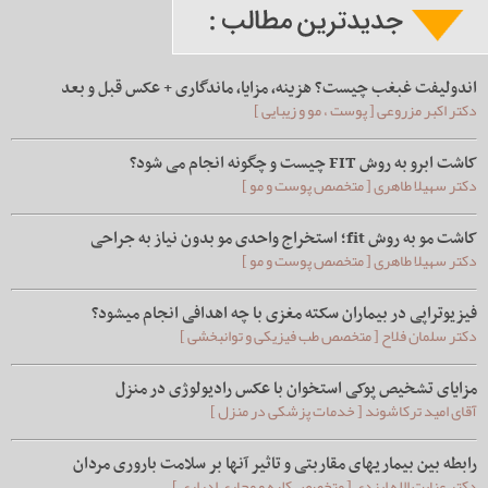
اندولیفت غبغب چیست؟ هزینه، مزایا، ماندگاری + عکس قبل و بعد
دکتر اکبر مزروعی [ پوست ، مو و زیبایی ]
کاشت ابرو به روش FIT چیست و چگونه انجام می شود؟
دکتر سهیلا طاهری [ متخصص پوست و مو ]
کاشت مو به روش fit؛ استخراج واحدی مو بدون نیاز به جراحی
دکتر سهیلا طاهری [ متخصص پوست و مو ]
فیزیوتراپی در بیماران سکته مغزی با چه اهدافی انجام میشود؟
دکتر سلمان فلاح [ متخصص طب فیزیکی و توانبخشی ]
مزایای تشخیص پوکی استخوان با عکس رادیولوژی در منزل
آقای امید ترکاشوند [ خدمات پزشکی در منزل ]
رابطه بین بیماریهای مقاربتی و تاثیر آنها بر سلامت باروری مردان
دکتر عنایت الله ایزدی [ متخصص کلیه و مجاری ادراری ]