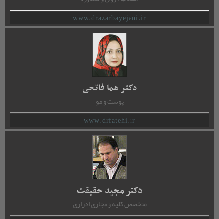
www.drazarbayejani.ir
دکتر هما فاتحی
پوست و مو
www.drfatehi.ir
دکتر مجید حقیقت
متخصص کلیه و مجاری ادراری