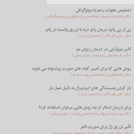
تشخیص عفونت رحم با سونوگرافی
دکتر غلامرضا سیف [ متخصص رادیولوژی و سونوگرافی ]
پی آر پی زانو؛ درمان زانو درد با تزریق پلاسما در زانو
دکتر علی نقره کار [ متخصص درد ]
تاثیر مزوتراپی در درمان ریزش مو
دکتر پارسا نوایی [ پوست ، مو و زیبایی ]
روش هایی که برای تغییر گونه های صورت پیشنهاد می شوند
دکتر گیتا فقیهی [ متخصص پوست و مو ]
باز کردن چسبندگی های اپیدورال به دلیل عمل باز
دکتر علی نقره کار [ متخصص درد ]
برای درمان اسکار از چه روش هایی میتوان استفاده کرد؟
دکتر پرستو خسروانی [ متخصص پوست ، مو و زیبایی ]
تأثیر تزریق ژل برای صورت لاغر
دکتر جمال الدین حسن زاده [ متخصص پوست و مو ]