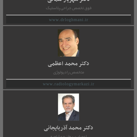
فوق تخصص جراحی پلاستیک
www.drloghmani.ir
دکتر محمد اعظمی
متخصص رادیولوژِی
www.radiologymarkazi.ir
دکتر محمد آذربایجانی
اعصاب ، روان و مشاوره