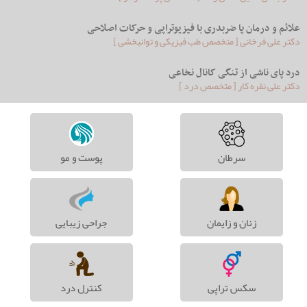
علائم و درمان پا ضربدری با فیزیوتراپی و حرکات اصلاحی
دکتر علی فرخانی [ متخصص طب فیزیکی و توانبخشی ]
درد پای ناشی از تنگی کانال نخاعی
دکتر علی نقره کار [ متخصص درد ]
سرطان
پوست و مو
زنان و زایمان
جراحی زیبایی
سکس تراپی
کنترل درد