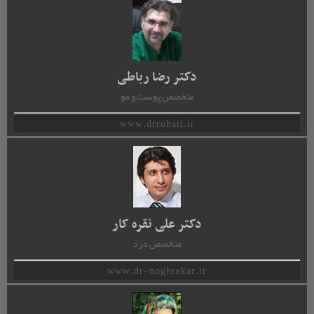
دکتر رضا رباطی
متخصص پوست و مو
www.drrobati.ir
دکتر علی نقره کار
متخصص درد
www.dr-noghrekar.ir