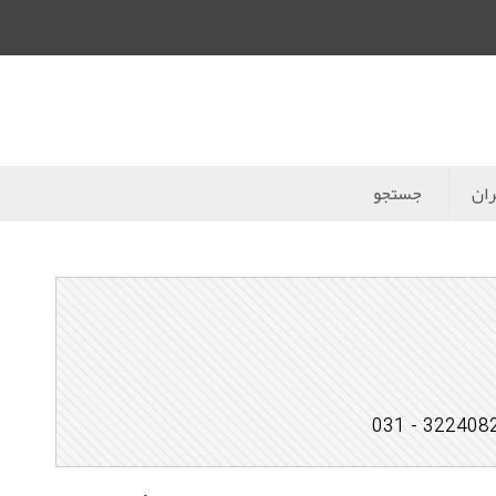
ران
جستجو
32240827 - 