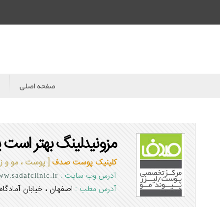
صفحه اصلی
مزونیدلینگ بهتر است ی
کلینیک پوست صدف
[ پوست ، مو و زی
آدرس وب سایت :
w.sadafclinic.ir
آدرس مطب :
اصفهان ، خیابان آمادگا