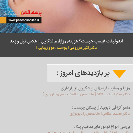
اندولیفت غبغب چیست؟ هزینه، مزایا، ماندگاری + عکس قبل و بعد
دکتر اکبر مزروعی [ پوست ، مو و زیبایی ]
مزایا و معایب قرصهای پیشگیری از بارداری
دکتر میترا مولائی نژاد [ متخصص سلامت جنسی و باروری ]
مامو گرافی دیجیتال پستان چیست؟
دکتر محمد اعظمی [ متخصص رادیولوژِی ]
بررسی انواع تومورهای بدخیم پلک
دکتر بهرام اشراقی [ فلوشیپ پلاستیک و ترمیمی چشم ]