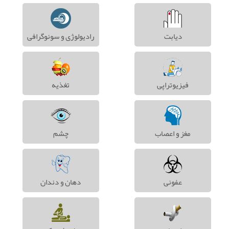
دیابت
رادیولوژی و سونوگرافی
فیزیوتراپی
تغذیه
مغز و اعصاب
چشم
عفونی
دهان و دندان