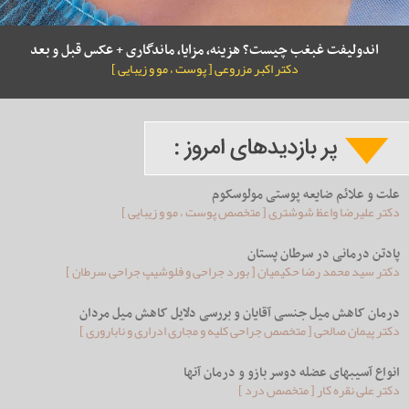
اندولیفت غبغب چیست؟ هزینه، مزایا، ماندگاری + عکس قبل و بعد
دکتر اکبر مزروعی [ پوست ، مو و زیبایی ]
علت و علائم ضایعه پوستی مولوسکوم
دکتر علیرضا واعظ شوشتری [ متخصص پوست ، مو و زیبایی ]
پادتن درمانی در سرطان پستان
دکتر سید محمد رضا حکیمیان [ بورد جراحی و فلوشیپ جراحی سرطان ]
درمان کاهش میل جنسی آقایان و بررسی دلایل کاهش میل مردان
دکتر پیمان صالحی [ متخصص جراحی کلیه و مجاری ادراری و ناباروری ]
انواع آسیبهای عضله دوسر بازو و درمان آنها
دکتر علی نقره کار [ متخصص درد ]