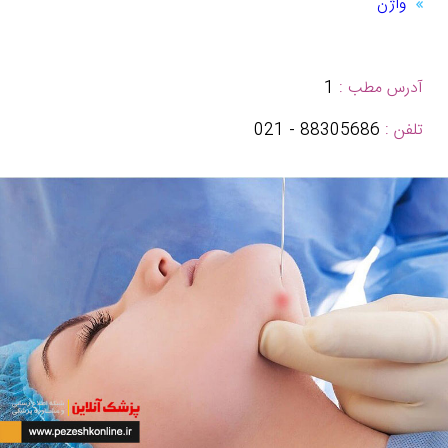
واژن
آدرس مطب :
1
تلفن :
88305686 - 021