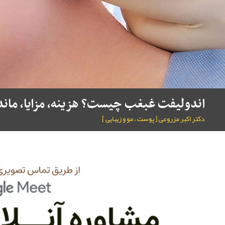
اندولیفت غبغب چیست؟ هزینه، مزایا، ماند
دکتر اکبر مزروعی [ پوست ، مو و زیبایی ]