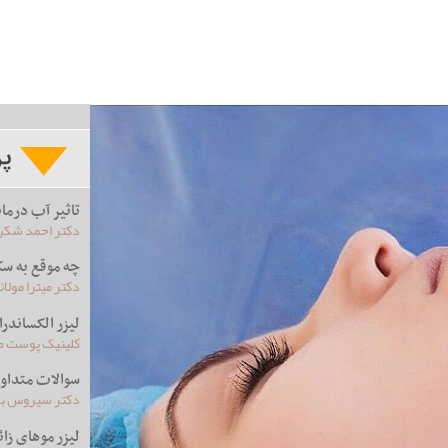
تاثیر آب درما
دکتر احمد شکرچ
چه موقع به س
دکتر میترا مولا
لیزر الکساندر
کلینیک پوست صد
سوالات متداو
دکتر سیروس بخ
لیزر موهای زائ