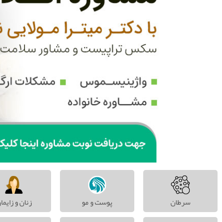
سرطان
پوست و مو
زنان و زایما