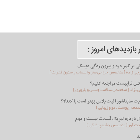
نی بر کمر درد و بیرون زدگی دیسک
ی زاده [ متخصص جراحی مغز و اعصاب و ستون فقرات ]
کس تراپیست مراجعه کنیم؟
ئی نژاد [ متخصص سلامت جنسی و باروری ]
ایت سایناشور الیت پلاس بهتر است یا کندلا؟
ف [ پوست ، مو و زیبایی ]
ل درباره لیزیک قسمت بیست و دوم
ت آور [ متخصص چشم پزشکی ]
د