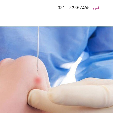
تلفن :
32367465 - 031