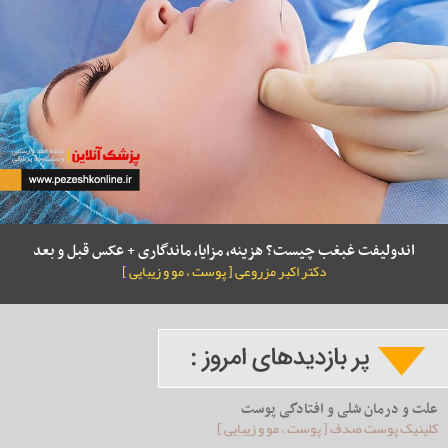
اندولیفت غبغب چیست؟ هزینه، مزایا، ماندگاری + عکس قبل و بعد
دکتر اکبر مزروعی [ پوست ، مو و زیبایی ]
علت و درمان شلی و افتادگی پوست
کلینیک پوست صدف [ پوست ، مو و زیبایی ]