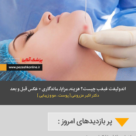
اندولیفت غبغب چیست؟ هزینه، مزایا، ماندگاری + عکس قبل و بعد
دکتر اکبر مزروعی [ پوست ، مو و زیبایی ]