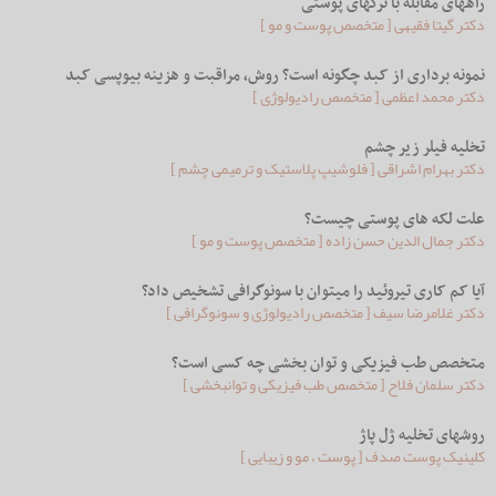
راههای مقابله با ترکهای پوستی
دکتر گیتا فقیهی [ متخصص پوست و مو ]
نمونه برداری از کبد چگونه است؟ روش، مراقبت و هزینه بیوپسی کبد
دکتر محمد اعظمی [ متخصص رادیولوژِی ]
تخلیه فیلر زیر چشم
دکتر بهرام اشراقی [ فلوشیپ پلاستیک و ترمیمی چشم ]
علت لکه های پوستی چیست؟
دکتر جمال الدین حسن زاده [ متخصص پوست و مو ]
آیا کم کاری تیروئید را میتوان با سونوگرافی تشخیص داد؟
دکتر غلامرضا سیف [ متخصص رادیولوژی و سونوگرافی ]
متخصص طب فیزیکی و توان بخشی چه کسی است؟
دکتر سلمان فلاح [ متخصص طب فیزیکی و توانبخشی ]
روشهای تخلیه ژل پاژ
کلینیک پوست صدف [ پوست ، مو و زیبایی ]