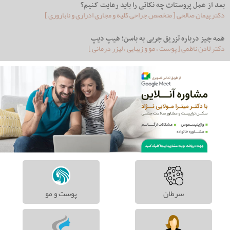
بعد از عمل پروستات چه نکاتی را باید رعایت کنیم؟
دکتر پیمان صالحی [ متخصص جراحی کلیه و مجاری ادراری و ناباروری ]
همه چیز درباره تزریق چربی به باسن؛ هیپ دیپ
دکتر لادن ناظمی [ پوست ، مو و زیبایی ، لیزر درمانی ]
سرطان
پوست و مو