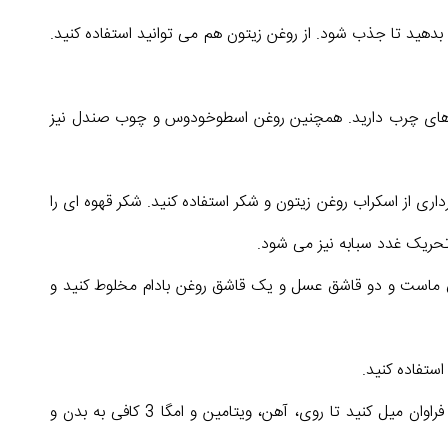
بدهید تا جذب شود. از روغن زیتون هم می توانید استفاده کنید.
وهای چرب دارید. همچنین روغن اسطوخودوس و چوب صندل نیز
ری از اسکراب روغن زیتون و شکر استفاده کنید. شکر قهوه ای را
 تحریک غدد سبابه نیز می شود.
رغ و ماست : تخم مرغ حاوی پروتئین است و ماست یک مرطوب کننده طبیعی است. یک تخم مرغ را با 4 قاشق ماست و دو قاشق عسل و یک قاشق روغن بادام مخلوط کنید و
ستفاده کنید.
آب فراوان بنوشید و تغذیه سالم داشته باشید. مغزها ، تخم مرغ، غذاهای دریایی، مرغ، لبنیات ، سویا ، پاپایا، پرتقال و سبزیجات فراوان میل کنید تا روی، آهن، ویتامین و امگا 3 کافی به بدن و