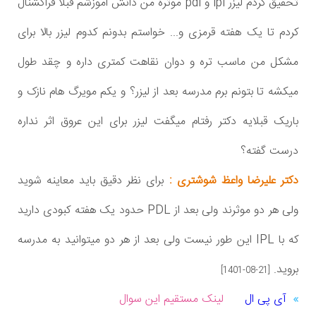
تحقیق کردم لیزر ipl و pdl موثره من دانش اموزشم قبلا فراکشنال
کردم تا یک هفته قرمزی و... خواستم بدونم کدوم لیزر بالا برای
مشکل من ماسب تره و دوان نقاهت کمتری داره و چقد طول
میکشه تا بتونم برم مدرسه بعد از لیزر؟ و یکم مویرگ هام نازک و
باریک قبلایه دکتر رفتام میگفت لیزر برای این عروق اثر نداره
درست گفته؟
دکتر علیرضا واعظ شوشتری :
برای نظر دقیق باید معاینه شوید
ولی هر دو موثرند ولی بعد از PDL حدود یک هفته کبودی دارید
که با IPL این طور نیست ولی بعد از هر دو میتوانید به مدرسه
بروید.
[1401-08-21]
آی پی ال
لینک مستقیم این سوال