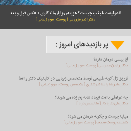
اندولیفت غبغب چیست؟ هزینه، مزایا، ماندگاری + عکس قبل و بعد
دکتر اکبر مزروعی [ پوست ، مو و زیبایی ]
آیا پیسی درمان دارد؟
دکتر رامین مدرسی [ پوست ، مو و زیبایی ]
تزریق ژل گونه طبیعی توسط متخصص زیبایی در کلینیک دکتر واعظ
دکتر علیرضا واعظ شوشتری [ متخصص پوست ، مو و زیبایی ]
چه عواملی باعث ایجاد شانه یخ زده می شوند؟
دکتر علی نقره کار [ متخصص درد ]
میلیا چیست و چگونه درمان می شود؟
کلینیک پوست صدف [ پوست ، مو و زیبایی ]