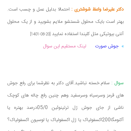
دکتر علیرضا واعظ شوشتری :
احتمالا بدلیل عمل و چسب است.
بهتر است بایک محلول شستشو ملایم بشویید و از یک محلول
آنتی بیوتیکی مثل کلیندا استفاده نمایید
[1401-08-20]
جوش صورت
لینک مستقیم این سوال
سوال :
سلام.خسته نباشید.آقای دکتر به نظرشما برای رفع جوش
های قرمز وسرسیاه وسرسفید وهم چنین رفع چاله های کوچک
ناشی از جای جوش ژل ترتینوئین 05/0درصد بهتره یا
آکنومگا200اکسفولیاک یا ژل اکسفولیاک یا لوسیون اکسفولیاک؟