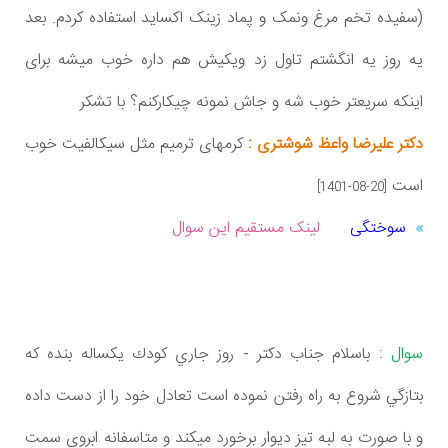
(سفیده تخم مرغ ونمک و پماد زینک اکساید استفاده کردم. بعد
یه روز یه انگشتم تاول زد ویکیش هم داره خوب میشه برای
اینکه سریعتر خوب شه و جاش نمونه چیکارکنم؟ با تشکر
دکتر علیرضا واعظ شوشتری :
کرمهای ترمیم مثل سیکالفیت خوب
است
[1401-08-20]
سوختگی
لینک مستقیم این سوال
سوال :
باسلام جناب دكتر - روز جاري كودك يكساله بنده كه
بتازگي شروع به راه رفتن نموده است تعادل خود را از دست داده
و با صورت به لبه تيز ديوار برخورد ميكند و متاسفانه ابروي سمت