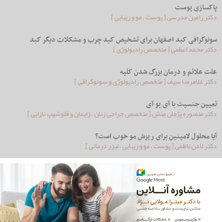
پاکسازی پوست
دکتر رامین مدرسی [ پوست ، مو و زیبایی ]
سونوگرافی کبد اصفهان برای تشخیص کبد چرب و مشکلات دیگر کبد
دکتر محمد اعظمی [ متخصص رادیولوژِی ]
علت علائم و درمان بزرگ شدن کلیه
دکتر غلامرضا سیف [ متخصص رادیولوژی و سونوگرافی ]
تعیین جنسیت با آی یو آی
دکتر منصوره پژمان منش [ متخصص جراحی زنان ، زایمان و فلوشیپ نازایی ]
آیا محلول لامینین برای ریزش مو خوب است؟
دکتر لادن ناظمی [ پوست ، مو و زیبایی ، لیزر درمانی ]