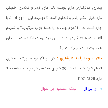
بیماری تلانزکتازی دارم پوستم رگ های قرمز و قرذمزی خفیفی
داره خیلی دکتر رفتم و تحقیق کردم تا فهمیدم لیزر pdl و ipl تنها
چاره است حال ا کدوم بهتره و ایا حتما جوب میگیریم؟ و شنیدم
pdl تا دو هفته کبودی داره و من باید برم دانشگاه و دوس ندارم
با صورت کبود برم چکار کنم ؟
دکتر علیرضا واعظ شوشتری :
هر دو اگر توسط پزشک ماهری
انجام شود خوب است pdl کبودی میدهد. هر دو چند جلسه نیاز
دارد
[1401-08-21]
آی پی ال
لینک مستقیم این سوال