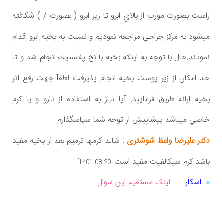
راست بصورت مورب از بالاي ابرو تا زير ابرو ( بصورت / ) شكافته
ميشود به مركز جراحي مراجعه نموديم و نسبت به بخيه ابرو اقدام
نمودند.حال با توجه به اينكه بخيه با نخ پلاستيك انجام شد و تا
حد امكان از زير پوست بخيه انجام پذيرفت لطفآ جهت رفع اثر
بخيه ارائه طريق فرماييد. آيا نياز به استفاده از دارو و يا كرم
خاصي ميباشد پيشاپيش از توجه شما سپاسگذارم.
دکتر علیرضا واعظ شوشتری :
شاید کرمها ترمیم بعد از بخیه مفید
باشد کرم سیکالفیت مفید است
[1401-08-20]
اسکار
لینک مستقیم این سوال