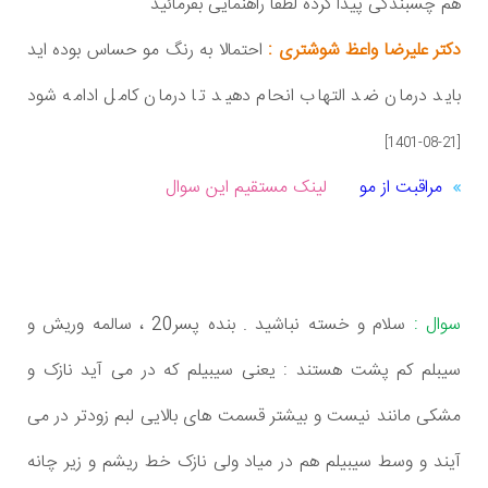
هم چسبندگی پیدا کرده لطفا راهنمایی بفرمائید
دکتر علیرضا واعظ شوشتری :
احتمالا به رنگ مو حساس بوده اید
باید درمان ضد التهاب انحام دهید تا درمان کامل ادامه شود
[1401-08-21]
مراقبت از مو
لینک مستقیم این سوال
سوال :
سلام و خسته نباشید . بنده پسر20 ، سالمه وریش و
سیبلم کم پشت هستند : یعنی سیبیلم که در می آید نازک و
مشکی مانند نیست و بیشتر قسمت های بالایی لبم زودتر در می
آیند و وسط سیبیلم هم در میاد ولی نازک خط ریشم و زیر چانه