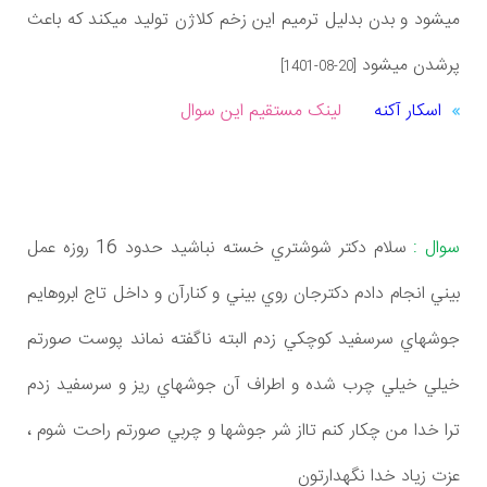
میشود و بدن بدلیل ترمیم این زخم کلاژن تولید میکند که باعث
پرشدن میشود
[1401-08-20]
اسکار آکنه
لینک مستقیم این سوال
سوال :
سلام دكتر شوشتري خسته نباشيد حدود 16 روزه عمل
بيني انجام دادم دكترجان روي بيني و كنارآن و داخل تاج ابروهايم
جوشهاي سرسفيد كوچكي زدم البته ناگفته نماند پوست صورتم
خيلي خيلي چرب شده و اطراف آن جوشهاي ريز و سرسفيد زدم
ترا خدا من چكار كنم تااز شر جوشها و چربي صورتم راحت شوم ،
عزت زياد خدا نگهدارتون